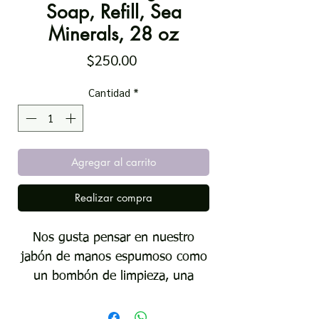
Soap, Refill, Sea
Minerals, 28 oz
Precio
$250.00
Cantidad
*
Agregar al carrito
Realizar compra
Nos gusta pensar en nuestro
jabón de manos espumoso como
un bombón de limpieza, una
nube jabonosa de felicidad, una
razón para lavarnos las manos