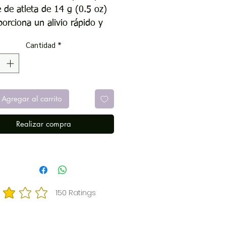
e de atleta de 14 g (0.5 oz)
orciona un alivio rápido y
z de los síntomas del pie de
Cantidad
*
a. Formulada con clotrimazol
USP al 1 %, esta crema
imicótica ayuda a tratar la
ría de los casos de pie de
Agregar al carrito
ta, aliviando la picazón, el
 las grietas y la descamación.
Realizar compra
 para uso diario, es fácil de
ar y se absorbe rápidamente
piel para un alivio localizado.
ema antimicótica Equate para
e de atleta de 14 g (0.5 oz)
150
Ratings
icación promedio es 3 de 5, basada en 150 votos, Ratings
ce un rendimiento confiable
parable al de las marcas