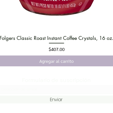
Folgers Classic Roast Instant Coffee Crystals, 16 oz
Vista rápida
Precio
$407.00
Agregar al carrito
Formulario de suscripción
Enviar