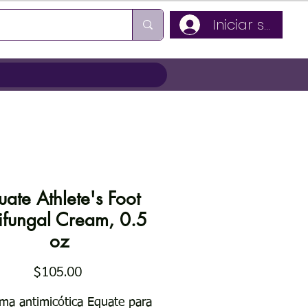
Iniciar sesión
uate Athlete's Foot
ifungal Cream, 0.5
oz
Precio
$105.00
ema antimicótica Equate para