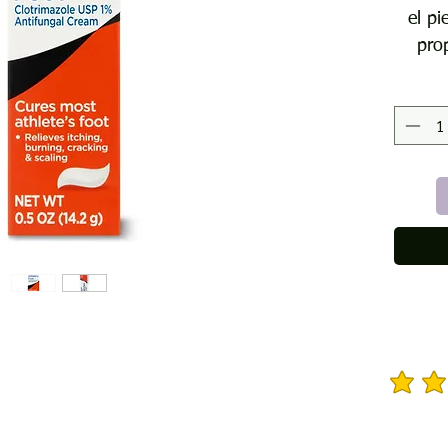
el pi
prop
efica
atlet
ant
mayo
atle
ardor,
Ideal
aplic
en la 
La cr
el pi
la calif
ofre
com