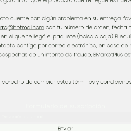
s garantizar que el producto que te llegue es nue
cto cuente con algún problema en su entrega, fav
orro@hotmail.com
con tu número de orden, fecha de
en el que te llegó el paquete (bolsa o caja). El equ
tacto contigo por correo electrónico, en caso de 
 sospechas de un intento de fraude, BMarketPlus e
el derecho de cambiar estos términos y condicion
Formulario de suscripción
Enviar