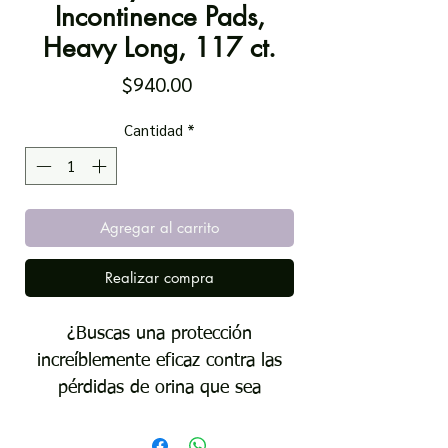
Incontinence Pads,
Heavy Long, 117 ct.
Precio
$940.00
Cantidad
*
Agregar al carrito
Realizar compra
¿Buscas una protección
increíblemente eficaz contra las
pérdidas de orina que sea
prácticamente imperceptible bajo
la ropa? Experimenta una