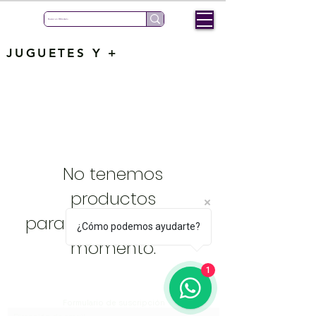
JUGUETES Y +
No tenemos
productos
para mostrar en este
¿Cómo podemos ayudarte?
momento.
1
Formulario de suscripción