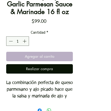
Garlic Parmesan Sauce
& Marinade 16 fl oz
Precio
$99.00
Cantidad
*
Agregar al carrito
Realizar compra
La combinación perfecta de queso
parmesano y ajo picado hace que
la salsa y marinada de ajo y
parmesano Sweet Baby Ray's®
sea ideal para una gran variedad