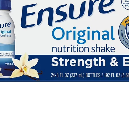
de c
Chunk
Gra
cre
siguen
de lo
de 
delici
lon
coc
plást
de