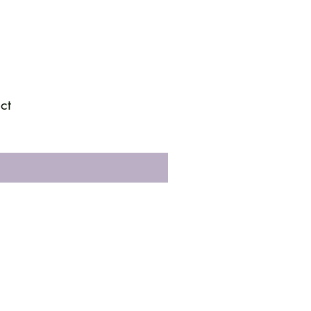
ct
PBfit