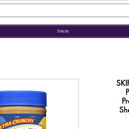
Inicio
SKI
P
Pr
She