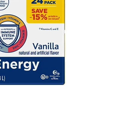
acahuete! Pruébalos todos:
y, Cremoso, Untable Bajo en
sa y más. Desde 1933, los
adores de la marca SKIPPY
 siendo la opción predilecta
s amantes de la mantequilla
cacahuete, ofreciendo una
osa mezcla de cacahuete para
cheras, picnics y mesas de
ina. Incluye un frasco de
ico de 473 g de mantequilla
 cacahuete SKIPPY SUPER
CHUNK.