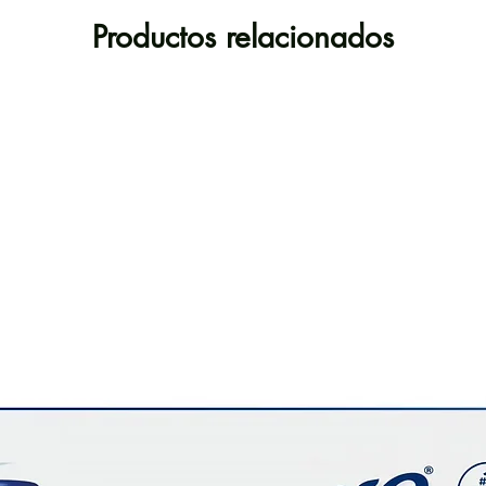
Nuest
Productos relacionados
ayuda
deja
sido
comp
más
caca
co
separa
Obtien
gr
porci
refrig
grues
artifi
glut
perfec