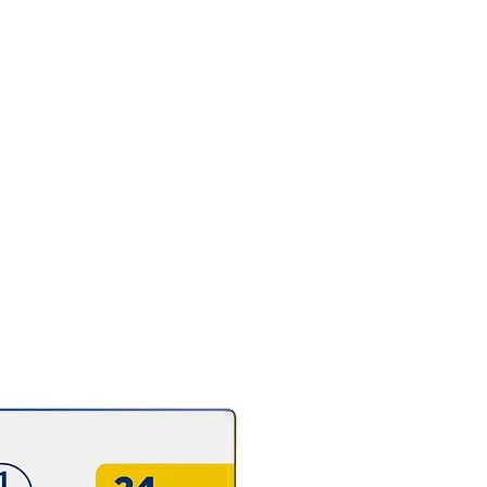
ra mantequilla de cacahuete
 a restaurar la energía y te
 con energía; ¡con razón ha
 un básico en las listas de
ras y en las despensas por
 de 80 años! Solo usamos
huetes tostados reales sin
nservantes añadidos: sin
ción y sin suciedad aceitosa.
es 7 gramos de proteína y 0
amos de grasas trans por
ón, así que es un excelente
erio con este clásico suave y
o. Sin sabores ni colorantes
ciales, certificado Kosher, sin
en y sin frutos secos, ¡es la
ción cremosa de mantequilla