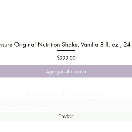
nsure Original Nutrition Shake, Vanilla 8 fl. oz., 24 
Vista rápida
Precio
$999.00
Agregar al carrito
Formulario de suscripción
Enviar