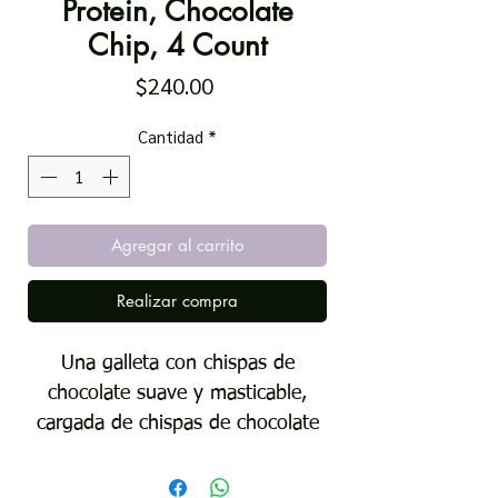
Protein, Chocolate
Chip, 4 Count
Precio
$240.00
Cantidad
*
Agregar al carrito
Realizar compra
Una galleta con chispas de
chocolate suave y masticable,
cargada de chispas de chocolate
con 15 g de proteína y menos de
1 g de azúcar. un paquete de 4