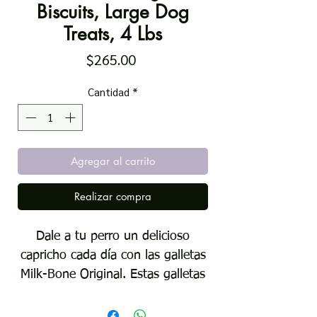
Biscuits, Large Dog
Treats, 4 Lbs
Precio
$265.00
Cantidad
*
Agregar al carrito
Realizar compra
Dale a tu perro un delicioso
capricho cada día con las galletas
Milk-Bone Original. Estas galletas
grandes para perros ofrecen ese
crujido clásico e irresistible y ese