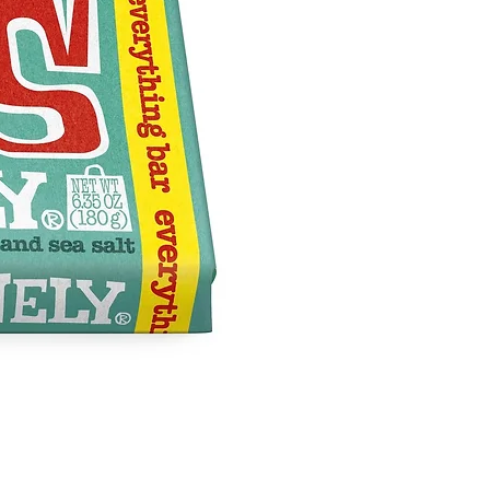
s? Sí, ya que los cortes de
ina Nudges se secan muy
ente en el horno, conservan
tura tierna, lo que facilita su
garramiento en trozos más
ños para razas pequeñas y
asticar con mayor facilidad.
o que tu cachorro no querrá
rmarse con un solo trocito,
ue prepárate para desgarrar
os trozos durante un buen
rato.