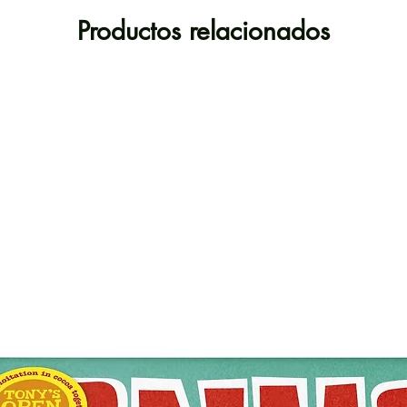
p
Productos relacionados
nutric
inclu
c
mante
en to
en pe
los p
¿C
go
golos
carne 
que 
buen pe
al ba
a qui
de