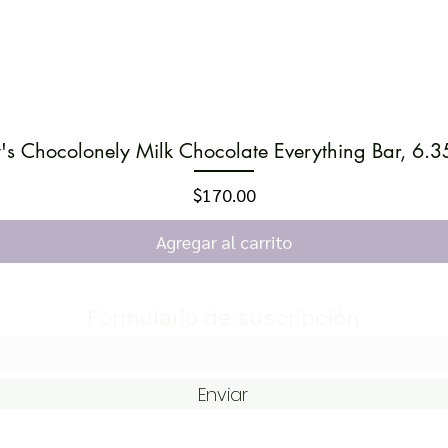
's Chocolonely Milk Chocolate Everything Bar, 6.
Vista rápida
Precio
$170.00
Agregar al carrito
Formulario de suscripción
Enviar