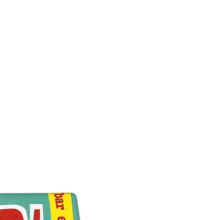
reocuparte por su valor
ional. Cada golosina también
ye glucosamina y sulfato de
ondroitina para ayudar a
ner la salud ósea y articular
das las razas, especialmente
rros mayores que presentan
rimeros síntomas de artritis.
uánto pesa esta bolsa de
losinas? Este paquete de
inas Blue Buffalo Nudges de
seca natural pesa 1,1 kg, así
no dudes en felicitar a ese
rro por pedir salir y luego ir
ño inmediatamente... ¡Premia
en se lo merece! ¿Es fácil de
sgarrar la cecina de pollo