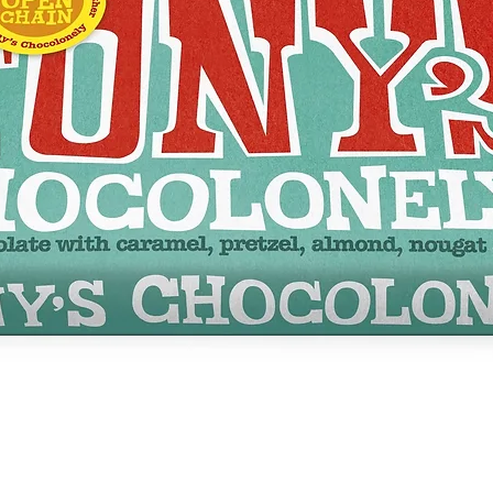
Nudge
cec
lentam
su tex
des
peque
para m
Clar
confo
así q
nuev