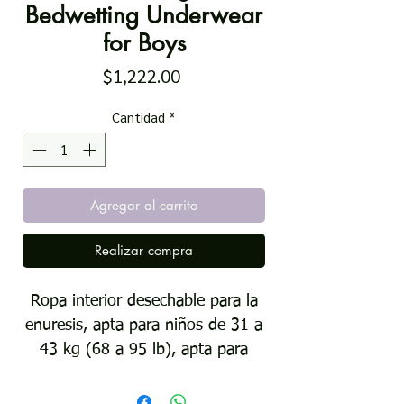
Bedwetting Underwear
for Boys
Precio
$1,222.00
Cantidad
*
Agregar al carrito
Realizar compra
Ropa interior desechable para la
enuresis, apta para niños de 31 a
43 kg (68 a 95 lb), apta para
FSA/HSA en EE. UU. Nuestro
mejor ajuste y protección