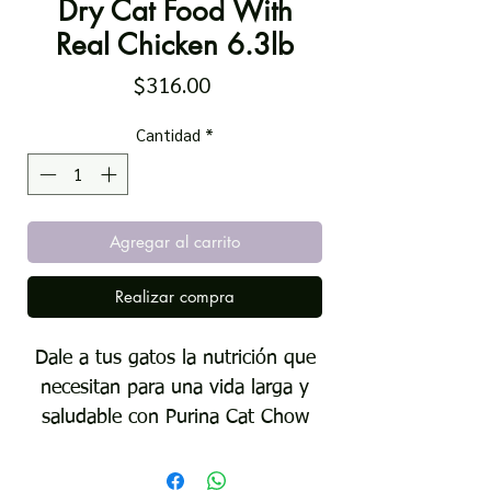
Dry Cat Food With
Real Chicken 6.3lb
Precio
$316.00
Cantidad
*
Agregar al carrito
Realizar compra
Dale a tus gatos la nutrición que
necesitan para una vida larga y
saludable con Purina Cat Chow
Complete High Protein Dry Cat
Food con Pollo Real para todas