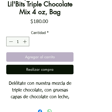
Lil'Bits Triple Chocolate
Mix 4 oz, Bag
Precio
$180.00
Cantidad
*
Agregar al carrito
Realizar compra
Deléitate con nuestra mezcla de
triple chocolate, con gruesas
capas de chocolate con leche,
negro y blanco trazables para una
deliciosa experiencia triple.