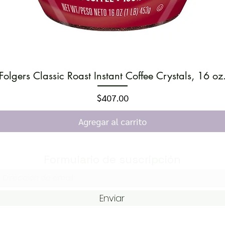
Folgers Classic Roast Instant Coffee Crystals, 16 oz
Vista rápida
Precio
$407.00
Agregar al carrito
Formulario de suscripción
Enviar