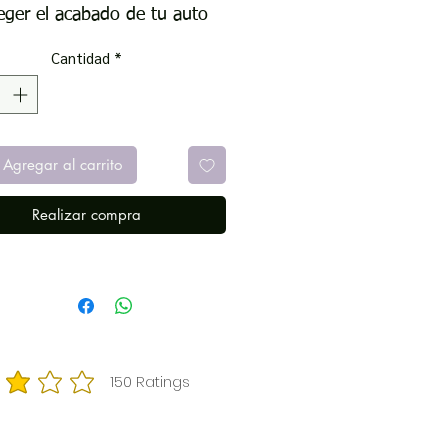
eger el acabado de tu auto
encerados regulares. Nuestra
Cantidad
*
zcla de cera de carnauba
ium y polímeros sintéticos,
a para la capa transparente,
 suavemente la pintura y deja
Agregar al carrito
rotección adicional contra la
en cada lavado. Su excelente
Realizar compra
ción espumosa elimina la
iedad y la mugre de forma
, dejando un brillo intenso y
lante, como recién encerado.
timate Wash and Wax es
ible con todos los lavados y
150
Ratings
icación promedio es 3 de 5, basada en 150 votos, Ratings
ceras de Meguiar's.