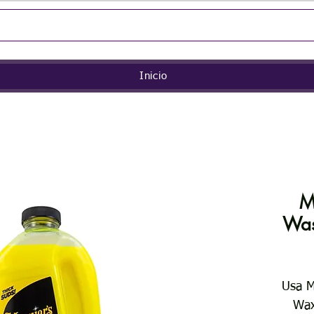
Inicio
M
Was
Usa M
Wax 