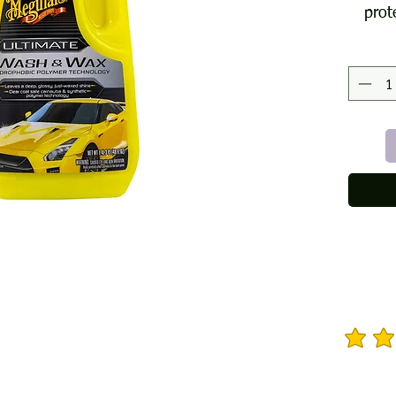
prot
entre 
me
prem
segur
limpia
una p
cera 
ac
suc
segura
bril
Ul
compat
la calif